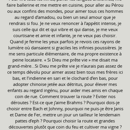
faire ballerine et me mettre en cuisine, pour aller au Pérou
ou aux confins des mondes, pour aimer tous ces hommes
au regard d’amadou, ou bien un seul amour que je
rendrais si fou. Je ne veux renoncer à l’appétit intense, je
suis celle qui dit et qui vibre et qui danse, je me veux
courtisane et amie et infante, je ne veux pas choisir.
Quand je ferme les yeux parfois je revois ces rayons de
lumière où dansaient si graciles les infinies poussières. Je
me sens particule élémentaire, de ma propre existence à
peine locataire. « Si Dieu me prête vie » me disait ma
grand-mère…Si Dieu me prête vie je n’aurais pas assez de
ce temps dévolu pour aimer assez bien tous mes frères ici
bas, et l’indienne en sari et le clochard d’en bas, pour
adopter chinoise jetée aux détritus, pour élever mes
enfants au regard ingénu, pour aider mes amis en chaque
coin de rue. Comment trouver la route ? Eviter nos
déroutes ? Est-ce que j’aime Brahms ? Pourquoi dois-je
choisir entre Bach et Johnny, pourquoi ne puis-je être Janis
et Dame de Fer, mettre un jour un tailleur le lendemain
pattes d’eph ? Pourquoi choisir la route et grandes
découvertes plutôt que coin du feu et cultiver ma vigne ?