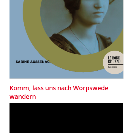
Komm, lass uns nach Worpswede
wandern