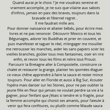
Quand aurai-je le choix ? Je me voudrais sereine et
vraiment accomplie, je ne suis que vilaine aux sabots
d’infinis, jamais en paix des braves, toujours dans la
bravade et l’éternel regret…
Il me faudrait mille ans.
Pour donner naissance et allaiter bébés, pour écrire mes
livres et ne pas renoncer. Découvrir Mexico et tous les
Béguinages, adorer les Buddhas et prier en couvent, et
puis manifester et taguer le réel, m’engager me mouiller
me retrousser les manches, aider les sans papiers scier les
vieilles branches, goûter tous mes fantasmes, oser en rire
enfin, et revoir tous les films et relire tout Proust.
Parcourir la Bretagne aller à Compostelle, construire ce
chalet et restaurer la grange, planter les ipomées élaguer
ce vieux chêne apprendre à faire la sauce et rester mince
toujours. Pour aller en Floride et aussi à Big Sur, écouter
l’opéra mais danser sur les Stones, pour ne pas oublier la
jeune fille en fleur qui jamais ne voulait perdre sa vie à la
gagner, pour l’enfant que j’étais si tendre et si fragile, pour
la femme accomplie qui choisit ses amants, pour l’aïeule à
venir qui fera confitures, ou plutôt comme Maude saura