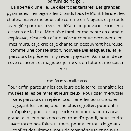
parfum de neige…
La liberté d’une île. Le désert des tartares. Les grandes
pyramides. Les lagons les Grands Lacs le Mont Blanc et les
chutes, ma vie me bouscule comme en Niagara, et je roule
aveuglée par mes rêves en défaite ne pouvant renoncer à
ce sens de la fête. Mon rêve familier me hante en comète
explosive, c’est celui d’une pièce inconnue découverte en
mes murs, et je crie et je chante en découvrant heureuse
comme une constellation, nouvelle Belletégueuse, et je
parcours la pièce en m’y rêvant joyeuse…Au matin de ce
rêve récurrent et magique, je me vis en futur et me sais à
venir.
Il me faudra mille ans.
Pour enfin parcourir les couleurs de la terre, connaître les
musées et les peintres et leurs cieux. Pour oser m’envoler
sans parcours ni repère, pour faire les bons choix en
agaçant les Dieux, pour ne plus regretter, pour enfin
m’apaiser, pour te surprendre un jour quand tu auras
grandi et aller à nos noces en robe d’organdi, pour en rire
avec toi en nos folies ultimes, pour aller tout de go aux
confins des ultimes, pour devenir sérieuse et ne plus