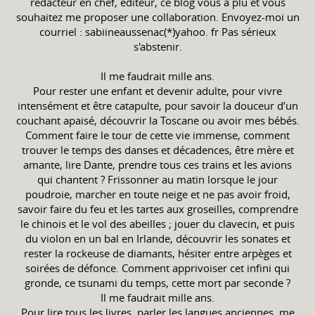
rédacteur en chef, éditeur, ce blog vous a plu et vous
souhaitez me proposer une collaboration. Envoyez-moi un
courriel : sabiineaussenac(*)yahoo. fr Pas sérieux
s'abstenir.
Il me faudrait mille ans.
Pour rester une enfant et devenir adulte, pour vivre
intensément et être catapulte, pour savoir la douceur d’un
couchant apaisé, découvrir la Toscane ou avoir mes bébés.
Comment faire le tour de cette vie immense, comment
trouver le temps des danses et décadences, être mère et
amante, lire Dante, prendre tous ces trains et les avions
qui chantent ? Frissonner au matin lorsque le jour
poudroie, marcher en toute neige et ne pas avoir froid,
savoir faire du feu et les tartes aux groseilles, comprendre
le chinois et le vol des abeilles ; jouer du clavecin, et puis
du violon en un bal en Irlande, découvrir les sonates et
rester la rockeuse de diamants, hésiter entre arpèges et
soirées de défonce. Comment apprivoiser cet infini qui
gronde, ce tsunami du temps, cette mort par seconde ?
Il me faudrait mille ans.
Pour lire tous les livres, parler les langues anciennes, me