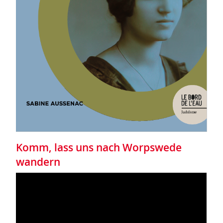
Komm, lass uns nach Worpswede
wandern