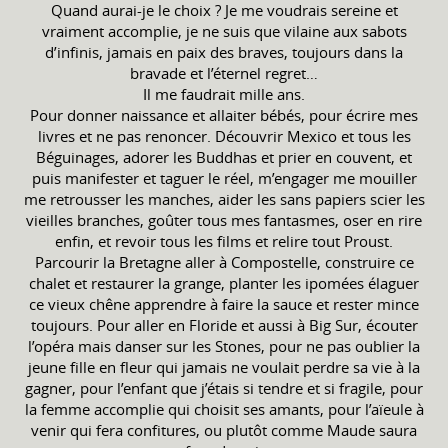
Quand aurai-je le choix ? Je me voudrais sereine et
vraiment accomplie, je ne suis que vilaine aux sabots
d’infinis, jamais en paix des braves, toujours dans la
bravade et l’éternel regret…
Il me faudrait mille ans.
Pour donner naissance et allaiter bébés, pour écrire mes
livres et ne pas renoncer. Découvrir Mexico et tous les
Béguinages, adorer les Buddhas et prier en couvent, et
puis manifester et taguer le réel, m’engager me mouiller
me retrousser les manches, aider les sans papiers scier les
vieilles branches, goûter tous mes fantasmes, oser en rire
enfin, et revoir tous les films et relire tout Proust.
Parcourir la Bretagne aller à Compostelle, construire ce
chalet et restaurer la grange, planter les ipomées élaguer
ce vieux chêne apprendre à faire la sauce et rester mince
toujours. Pour aller en Floride et aussi à Big Sur, écouter
l’opéra mais danser sur les Stones, pour ne pas oublier la
jeune fille en fleur qui jamais ne voulait perdre sa vie à la
gagner, pour l’enfant que j’étais si tendre et si fragile, pour
la femme accomplie qui choisit ses amants, pour l’aïeule à
venir qui fera confitures, ou plutôt comme Maude saura