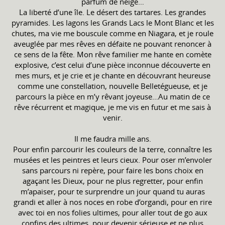
parfum de neige…
La liberté d’une île. Le désert des tartares. Les grandes
pyramides. Les lagons les Grands Lacs le Mont Blanc et les
chutes, ma vie me bouscule comme en Niagara, et je roule
aveuglée par mes rêves en défaite ne pouvant renoncer à
ce sens de la fête. Mon rêve familier me hante en comète
explosive, c’est celui d’une pièce inconnue découverte en
mes murs, et je crie et je chante en découvrant heureuse
comme une constellation, nouvelle Belletégueuse, et je
parcours la pièce en m’y rêvant joyeuse…Au matin de ce
rêve récurrent et magique, je me vis en futur et me sais à
venir.
Il me faudra mille ans.
Pour enfin parcourir les couleurs de la terre, connaître les
musées et les peintres et leurs cieux. Pour oser m’envoler
sans parcours ni repère, pour faire les bons choix en
agaçant les Dieux, pour ne plus regretter, pour enfin
m’apaiser, pour te surprendre un jour quand tu auras
grandi et aller à nos noces en robe d’organdi, pour en rire
avec toi en nos folies ultimes, pour aller tout de go aux
confins des ultimes, pour devenir sérieuse et ne plus