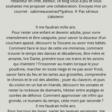
rédacteur en chef, éditeur, ce blog vous a plu et vous
souhaitez me proposer une collaboration. Envoyez-moi un
courriel : sabiineaussenac(*)yahoo. fr Pas sérieux
s'abstenir.
Il me faudrait mille ans.
Pour rester une enfant et devenir adulte, pour vivre
intensément et être catapulte, pour savoir la douceur d’un
couchant apaisé, découvrir la Toscane ou avoir mes bébés.
Comment faire le tour de cette vie immense, comment
trouver le temps des danses et décadences, être mère et
amante, lire Dante, prendre tous ces trains et les avions
qui chantent ? Frissonner au matin lorsque le jour
poudroie, marcher en toute neige et ne pas avoir froid,
savoir faire du feu et les tartes aux groseilles, comprendre
le chinois et le vol des abeilles ; jouer du clavecin, et puis
du violon en un bal en Irlande, découvrir les sonates et
rester la rockeuse de diamants, hésiter entre arpèges et
soirées de défonce. Comment apprivoiser cet infini qui
gronde, ce tsunami du temps, cette mort par seconde ?
Il me faudrait mille ans.
Pour lire tous les livres, parler les langues anciennes, me