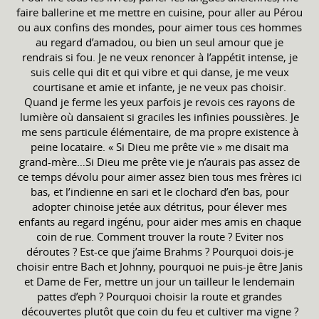
faire ballerine et me mettre en cuisine, pour aller au Pérou
ou aux confins des mondes, pour aimer tous ces hommes
au regard d’amadou, ou bien un seul amour que je
rendrais si fou. Je ne veux renoncer à l’appétit intense, je
suis celle qui dit et qui vibre et qui danse, je me veux
courtisane et amie et infante, je ne veux pas choisir.
Quand je ferme les yeux parfois je revois ces rayons de
lumière où dansaient si graciles les infinies poussières. Je
me sens particule élémentaire, de ma propre existence à
peine locataire. « Si Dieu me prête vie » me disait ma
grand-mère…Si Dieu me prête vie je n’aurais pas assez de
ce temps dévolu pour aimer assez bien tous mes frères ici
bas, et l’indienne en sari et le clochard d’en bas, pour
adopter chinoise jetée aux détritus, pour élever mes
enfants au regard ingénu, pour aider mes amis en chaque
coin de rue. Comment trouver la route ? Eviter nos
déroutes ? Est-ce que j’aime Brahms ? Pourquoi dois-je
choisir entre Bach et Johnny, pourquoi ne puis-je être Janis
et Dame de Fer, mettre un jour un tailleur le lendemain
pattes d’eph ? Pourquoi choisir la route et grandes
découvertes plutôt que coin du feu et cultiver ma vigne ?