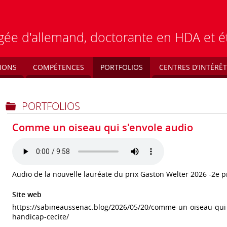
régée d'allemand, doctorante en HDA et 
IONS
COMPÉTENCES
PORTFOLIOS
CENTRES D'INTÉRÊT
PORTFOLIOS
Comme un oiseau qui s'envole audio
Audio de la nouvelle lauréate du prix Gaston Welter 2026 -2e pr
Site web
https://sabineaussenac.blog/2026/05/20/comme-un-oiseau-qui
handicap-cecite/