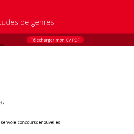
études de genres.
Télécharger mon CV PDF
ix.
-senvole-concoursdenouvelles-