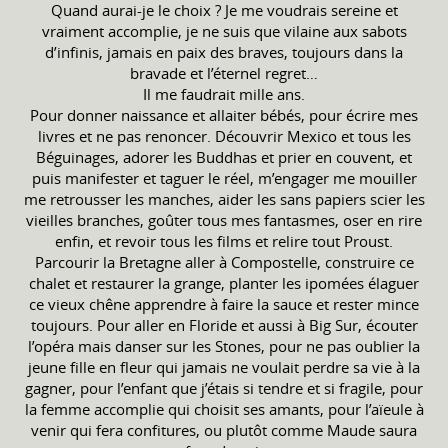
Quand aurai-je le choix ? Je me voudrais sereine et
vraiment accomplie, je ne suis que vilaine aux sabots
d’infinis, jamais en paix des braves, toujours dans la
bravade et l’éternel regret…
Il me faudrait mille ans.
Pour donner naissance et allaiter bébés, pour écrire mes
livres et ne pas renoncer. Découvrir Mexico et tous les
Béguinages, adorer les Buddhas et prier en couvent, et
puis manifester et taguer le réel, m’engager me mouiller
me retrousser les manches, aider les sans papiers scier les
vieilles branches, goûter tous mes fantasmes, oser en rire
enfin, et revoir tous les films et relire tout Proust.
Parcourir la Bretagne aller à Compostelle, construire ce
chalet et restaurer la grange, planter les ipomées élaguer
ce vieux chêne apprendre à faire la sauce et rester mince
toujours. Pour aller en Floride et aussi à Big Sur, écouter
l’opéra mais danser sur les Stones, pour ne pas oublier la
jeune fille en fleur qui jamais ne voulait perdre sa vie à la
gagner, pour l’enfant que j’étais si tendre et si fragile, pour
la femme accomplie qui choisit ses amants, pour l’aïeule à
venir qui fera confitures, ou plutôt comme Maude saura