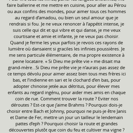
faire ballerine et me mettre en cuisine, pour aller au Pérou
ou aux confins des mondes, pour aimer tous ces hommes
au regard d’amadou, ou bien un seul amour que je
rendrais si fou. Je ne veux renoncer à l’appétit intense, je
suis celle qui dit et qui vibre et qui danse, je me veux
courtisane et amie et infante, je ne veux pas choisir.
Quand je ferme les yeux parfois je revois ces rayons de
lumière où dansaient si graciles les infinies poussières. Je
me sens particule élémentaire, de ma propre existence à
peine locataire. « Si Dieu me prête vie » me disait ma
grand-mère…Si Dieu me prête vie je n’aurais pas assez de
ce temps dévolu pour aimer assez bien tous mes frères ici
bas, et l’indienne en sari et le clochard d’en bas, pour
adopter chinoise jetée aux détritus, pour élever mes
enfants au regard ingénu, pour aider mes amis en chaque
coin de rue. Comment trouver la route ? Eviter nos
déroutes ? Est-ce que j’aime Brahms ? Pourquoi dois-je
choisir entre Bach et Johnny, pourquoi ne puis-je être Janis
et Dame de Fer, mettre un jour un tailleur le lendemain
pattes d’eph ? Pourquoi choisir la route et grandes
découvertes plutôt que coin du feu et cultiver ma vigne ?