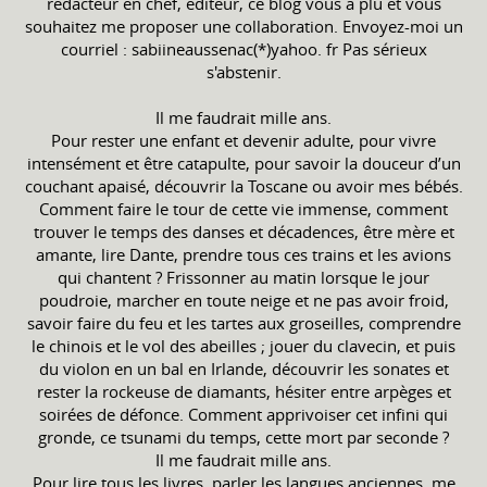
rédacteur en chef, éditeur, ce blog vous a plu et vous
souhaitez me proposer une collaboration. Envoyez-moi un
courriel : sabiineaussenac(*)yahoo. fr Pas sérieux
s'abstenir.
Il me faudrait mille ans.
Pour rester une enfant et devenir adulte, pour vivre
intensément et être catapulte, pour savoir la douceur d’un
couchant apaisé, découvrir la Toscane ou avoir mes bébés.
Comment faire le tour de cette vie immense, comment
trouver le temps des danses et décadences, être mère et
amante, lire Dante, prendre tous ces trains et les avions
qui chantent ? Frissonner au matin lorsque le jour
poudroie, marcher en toute neige et ne pas avoir froid,
savoir faire du feu et les tartes aux groseilles, comprendre
le chinois et le vol des abeilles ; jouer du clavecin, et puis
du violon en un bal en Irlande, découvrir les sonates et
rester la rockeuse de diamants, hésiter entre arpèges et
soirées de défonce. Comment apprivoiser cet infini qui
gronde, ce tsunami du temps, cette mort par seconde ?
Il me faudrait mille ans.
Pour lire tous les livres, parler les langues anciennes, me