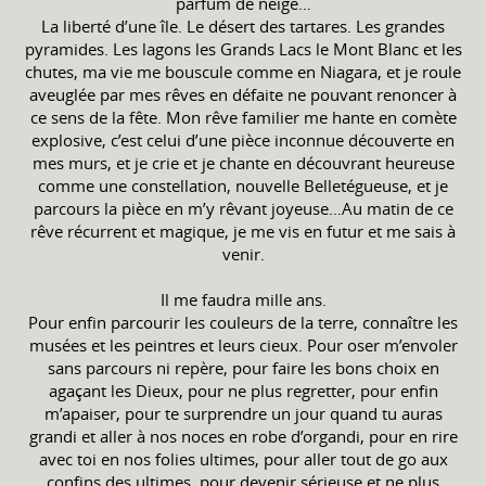
parfum de neige…
La liberté d’une île. Le désert des tartares. Les grandes
pyramides. Les lagons les Grands Lacs le Mont Blanc et les
chutes, ma vie me bouscule comme en Niagara, et je roule
aveuglée par mes rêves en défaite ne pouvant renoncer à
ce sens de la fête. Mon rêve familier me hante en comète
explosive, c’est celui d’une pièce inconnue découverte en
mes murs, et je crie et je chante en découvrant heureuse
comme une constellation, nouvelle Belletégueuse, et je
parcours la pièce en m’y rêvant joyeuse…Au matin de ce
rêve récurrent et magique, je me vis en futur et me sais à
venir.
Il me faudra mille ans.
Pour enfin parcourir les couleurs de la terre, connaître les
musées et les peintres et leurs cieux. Pour oser m’envoler
sans parcours ni repère, pour faire les bons choix en
agaçant les Dieux, pour ne plus regretter, pour enfin
m’apaiser, pour te surprendre un jour quand tu auras
grandi et aller à nos noces en robe d’organdi, pour en rire
avec toi en nos folies ultimes, pour aller tout de go aux
confins des ultimes, pour devenir sérieuse et ne plus