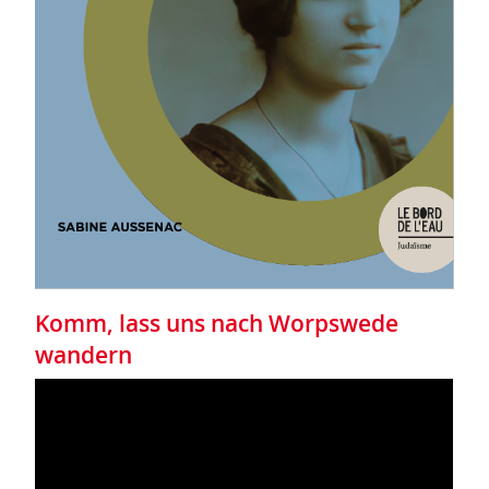
Komm, lass uns nach Worpswede
wandern