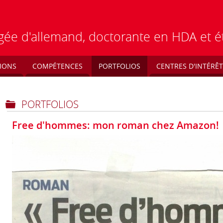
régée d'allemand, doctorante en HDA et 
IONS
COMPÉTENCES
PORTFOLIOS
CENTRES D'INTÉRÊT
PORTFOLIOS
Free d'hommes: mon roman chez Amazon!