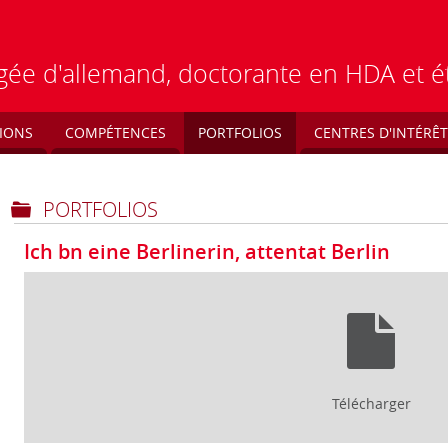
régée d'allemand, doctorante en HDA et 
IONS
COMPÉTENCES
PORTFOLIOS
CENTRES D'INTÉRÊT
PORTFOLIOS
Ich bn eine Berlinerin, attentat Berlin
Télécharger