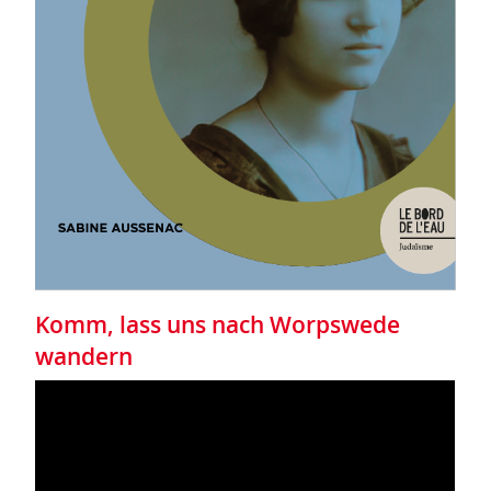
Komm, lass uns nach Worpswede
wandern