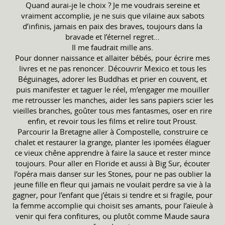
Quand aurai-je le choix ? Je me voudrais sereine et
vraiment accomplie, je ne suis que vilaine aux sabots
d’infinis, jamais en paix des braves, toujours dans la
bravade et l’éternel regret…
Il me faudrait mille ans.
Pour donner naissance et allaiter bébés, pour écrire mes
livres et ne pas renoncer. Découvrir Mexico et tous les
Béguinages, adorer les Buddhas et prier en couvent, et
puis manifester et taguer le réel, m’engager me mouiller
me retrousser les manches, aider les sans papiers scier les
vieilles branches, goûter tous mes fantasmes, oser en rire
enfin, et revoir tous les films et relire tout Proust.
Parcourir la Bretagne aller à Compostelle, construire ce
chalet et restaurer la grange, planter les ipomées élaguer
ce vieux chêne apprendre à faire la sauce et rester mince
toujours. Pour aller en Floride et aussi à Big Sur, écouter
l’opéra mais danser sur les Stones, pour ne pas oublier la
jeune fille en fleur qui jamais ne voulait perdre sa vie à la
gagner, pour l’enfant que j’étais si tendre et si fragile, pour
la femme accomplie qui choisit ses amants, pour l’aïeule à
venir qui fera confitures, ou plutôt comme Maude saura