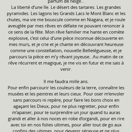
parfum de neige…
La liberté d’une île. Le désert des tartares. Les grandes
pyramides. Les lagons les Grands Lacs le Mont Blanc et les
chutes, ma vie me bouscule comme en Niagara, et je roule
aveuglée par mes rêves en défaite ne pouvant renoncer à
ce sens de la fête. Mon rêve familier me hante en comète
explosive, c’est celui d’une pièce inconnue découverte en
mes murs, et je crie et je chante en découvrant heureuse
comme une constellation, nouvelle Belletégueuse, et je
parcours la pièce en m’y rêvant joyeuse…Au matin de ce
rêve récurrent et magique, je me vis en futur et me sais à
venir.
Il me faudra mille ans.
Pour enfin parcourir les couleurs de la terre, connaître les
musées et les peintres et leurs cieux. Pour oser m’envoler
sans parcours ni repère, pour faire les bons choix en
agaçant les Dieux, pour ne plus regretter, pour enfin
m’apaiser, pour te surprendre un jour quand tu auras
grandi et aller à nos noces en robe d’organdi, pour en rire
avec toi en nos folies ultimes, pour aller tout de go aux
confins des ultimes, pour devenir sérieuse et ne plus