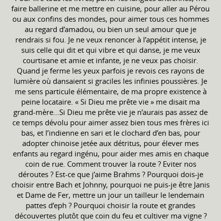
faire ballerine et me mettre en cuisine, pour aller au Pérou
ou aux confins des mondes, pour aimer tous ces hommes
au regard d’amadou, ou bien un seul amour que je
rendrais si fou. Je ne veux renoncer à l’appétit intense, je
suis celle qui dit et qui vibre et qui danse, je me veux
courtisane et amie et infante, je ne veux pas choisir.
Quand je ferme les yeux parfois je revois ces rayons de
lumière où dansaient si graciles les infinies poussières. Je
me sens particule élémentaire, de ma propre existence à
peine locataire. « Si Dieu me prête vie » me disait ma
grand-mère…Si Dieu me prête vie je n’aurais pas assez de
ce temps dévolu pour aimer assez bien tous mes frères ici
bas, et l’indienne en sari et le clochard d’en bas, pour
adopter chinoise jetée aux détritus, pour élever mes
enfants au regard ingénu, pour aider mes amis en chaque
coin de rue. Comment trouver la route ? Eviter nos
déroutes ? Est-ce que j’aime Brahms ? Pourquoi dois-je
choisir entre Bach et Johnny, pourquoi ne puis-je être Janis
et Dame de Fer, mettre un jour un tailleur le lendemain
pattes d’eph ? Pourquoi choisir la route et grandes
découvertes plutôt que coin du feu et cultiver ma vigne ?