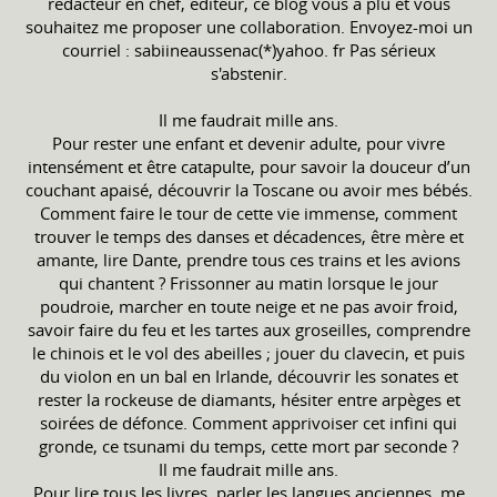
rédacteur en chef, éditeur, ce blog vous a plu et vous
souhaitez me proposer une collaboration. Envoyez-moi un
courriel : sabiineaussenac(*)yahoo. fr Pas sérieux
s'abstenir.
Il me faudrait mille ans.
Pour rester une enfant et devenir adulte, pour vivre
intensément et être catapulte, pour savoir la douceur d’un
couchant apaisé, découvrir la Toscane ou avoir mes bébés.
Comment faire le tour de cette vie immense, comment
trouver le temps des danses et décadences, être mère et
amante, lire Dante, prendre tous ces trains et les avions
qui chantent ? Frissonner au matin lorsque le jour
poudroie, marcher en toute neige et ne pas avoir froid,
savoir faire du feu et les tartes aux groseilles, comprendre
le chinois et le vol des abeilles ; jouer du clavecin, et puis
du violon en un bal en Irlande, découvrir les sonates et
rester la rockeuse de diamants, hésiter entre arpèges et
soirées de défonce. Comment apprivoiser cet infini qui
gronde, ce tsunami du temps, cette mort par seconde ?
Il me faudrait mille ans.
Pour lire tous les livres, parler les langues anciennes, me