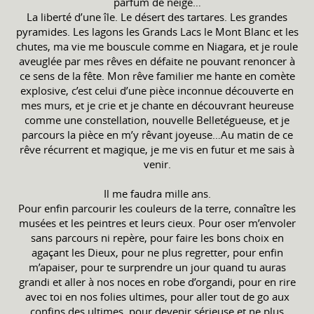
parfum de neige…
La liberté d’une île. Le désert des tartares. Les grandes
pyramides. Les lagons les Grands Lacs le Mont Blanc et les
chutes, ma vie me bouscule comme en Niagara, et je roule
aveuglée par mes rêves en défaite ne pouvant renoncer à
ce sens de la fête. Mon rêve familier me hante en comète
explosive, c’est celui d’une pièce inconnue découverte en
mes murs, et je crie et je chante en découvrant heureuse
comme une constellation, nouvelle Belletégueuse, et je
parcours la pièce en m’y rêvant joyeuse…Au matin de ce
rêve récurrent et magique, je me vis en futur et me sais à
venir.
Il me faudra mille ans.
Pour enfin parcourir les couleurs de la terre, connaître les
musées et les peintres et leurs cieux. Pour oser m’envoler
sans parcours ni repère, pour faire les bons choix en
agaçant les Dieux, pour ne plus regretter, pour enfin
m’apaiser, pour te surprendre un jour quand tu auras
grandi et aller à nos noces en robe d’organdi, pour en rire
avec toi en nos folies ultimes, pour aller tout de go aux
confins des ultimes, pour devenir sérieuse et ne plus