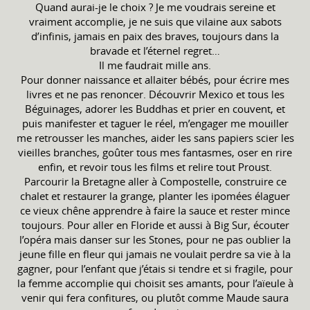
Quand aurai-je le choix ? Je me voudrais sereine et
vraiment accomplie, je ne suis que vilaine aux sabots
d’infinis, jamais en paix des braves, toujours dans la
bravade et l’éternel regret…
Il me faudrait mille ans.
Pour donner naissance et allaiter bébés, pour écrire mes
livres et ne pas renoncer. Découvrir Mexico et tous les
Béguinages, adorer les Buddhas et prier en couvent, et
puis manifester et taguer le réel, m’engager me mouiller
me retrousser les manches, aider les sans papiers scier les
vieilles branches, goûter tous mes fantasmes, oser en rire
enfin, et revoir tous les films et relire tout Proust.
Parcourir la Bretagne aller à Compostelle, construire ce
chalet et restaurer la grange, planter les ipomées élaguer
ce vieux chêne apprendre à faire la sauce et rester mince
toujours. Pour aller en Floride et aussi à Big Sur, écouter
l’opéra mais danser sur les Stones, pour ne pas oublier la
jeune fille en fleur qui jamais ne voulait perdre sa vie à la
gagner, pour l’enfant que j’étais si tendre et si fragile, pour
la femme accomplie qui choisit ses amants, pour l’aïeule à
venir qui fera confitures, ou plutôt comme Maude saura