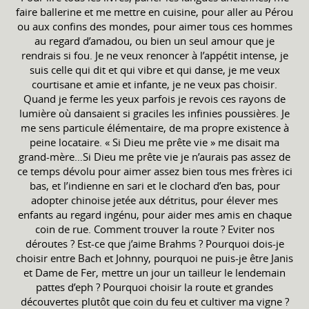
faire ballerine et me mettre en cuisine, pour aller au Pérou
ou aux confins des mondes, pour aimer tous ces hommes
au regard d’amadou, ou bien un seul amour que je
rendrais si fou. Je ne veux renoncer à l’appétit intense, je
suis celle qui dit et qui vibre et qui danse, je me veux
courtisane et amie et infante, je ne veux pas choisir.
Quand je ferme les yeux parfois je revois ces rayons de
lumière où dansaient si graciles les infinies poussières. Je
me sens particule élémentaire, de ma propre existence à
peine locataire. « Si Dieu me prête vie » me disait ma
grand-mère…Si Dieu me prête vie je n’aurais pas assez de
ce temps dévolu pour aimer assez bien tous mes frères ici
bas, et l’indienne en sari et le clochard d’en bas, pour
adopter chinoise jetée aux détritus, pour élever mes
enfants au regard ingénu, pour aider mes amis en chaque
coin de rue. Comment trouver la route ? Eviter nos
déroutes ? Est-ce que j’aime Brahms ? Pourquoi dois-je
choisir entre Bach et Johnny, pourquoi ne puis-je être Janis
et Dame de Fer, mettre un jour un tailleur le lendemain
pattes d’eph ? Pourquoi choisir la route et grandes
découvertes plutôt que coin du feu et cultiver ma vigne ?