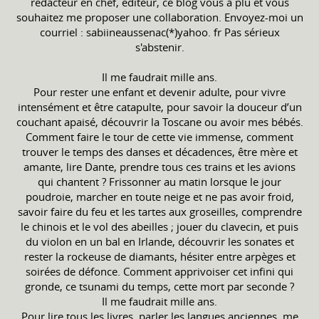
rédacteur en chef, éditeur, ce blog vous a plu et vous
souhaitez me proposer une collaboration. Envoyez-moi un
courriel : sabiineaussenac(*)yahoo. fr Pas sérieux
s'abstenir.
Il me faudrait mille ans.
Pour rester une enfant et devenir adulte, pour vivre
intensément et être catapulte, pour savoir la douceur d’un
couchant apaisé, découvrir la Toscane ou avoir mes bébés.
Comment faire le tour de cette vie immense, comment
trouver le temps des danses et décadences, être mère et
amante, lire Dante, prendre tous ces trains et les avions
qui chantent ? Frissonner au matin lorsque le jour
poudroie, marcher en toute neige et ne pas avoir froid,
savoir faire du feu et les tartes aux groseilles, comprendre
le chinois et le vol des abeilles ; jouer du clavecin, et puis
du violon en un bal en Irlande, découvrir les sonates et
rester la rockeuse de diamants, hésiter entre arpèges et
soirées de défonce. Comment apprivoiser cet infini qui
gronde, ce tsunami du temps, cette mort par seconde ?
Il me faudrait mille ans.
Pour lire tous les livres, parler les langues anciennes, me