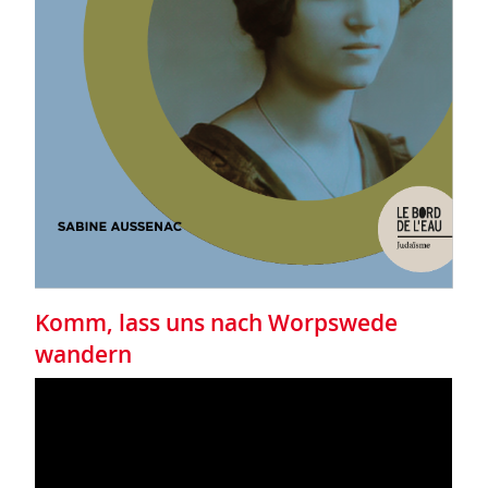
Komm, lass uns nach Worpswede
wandern