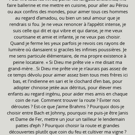
faire ballerine et me mettre en cuisine, pour aller au Pérou
ou aux confins des mondes, pour aimer tous ces hommes
au regard d’amadou, ou bien un seul amour que je
rendrais si fou. Je ne veux renoncer à l’appétit intense, je
suis celle qui dit et qui vibre et qui danse, je me veux
courtisane et amie et infante, je ne veux pas choisir.
Quand je ferme les yeux parfois je revois ces rayons de
lumière où dansaient si graciles les infinies poussières. Je
me sens particule élémentaire, de ma propre existence à
peine locataire. « Si Dieu me prête vie » me disait ma
grand-mère…Si Dieu me prête vie je n’aurais pas assez de
ce temps dévolu pour aimer assez bien tous mes frères ici
bas, et l’indienne en sari et le clochard d’en bas, pour
adopter chinoise jetée aux détritus, pour élever mes
enfants au regard ingénu, pour aider mes amis en chaque
coin de rue. Comment trouver la route ? Eviter nos
déroutes ? Est-ce que j’aime Brahms ? Pourquoi dois-je
choisir entre Bach et Johnny, pourquoi ne puis-je être Janis
et Dame de Fer, mettre un jour un tailleur le lendemain
pattes d’eph ? Pourquoi choisir la route et grandes
découvertes plutôt que coin du feu et cultiver ma vigne ?