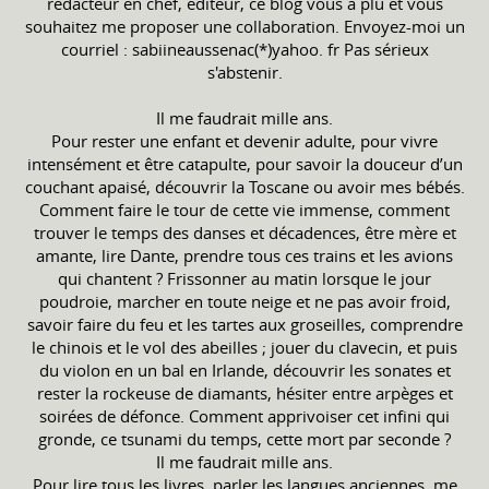
rédacteur en chef, éditeur, ce blog vous a plu et vous
souhaitez me proposer une collaboration. Envoyez-moi un
courriel : sabiineaussenac(*)yahoo. fr Pas sérieux
s'abstenir.
Il me faudrait mille ans.
Pour rester une enfant et devenir adulte, pour vivre
intensément et être catapulte, pour savoir la douceur d’un
couchant apaisé, découvrir la Toscane ou avoir mes bébés.
Comment faire le tour de cette vie immense, comment
trouver le temps des danses et décadences, être mère et
amante, lire Dante, prendre tous ces trains et les avions
qui chantent ? Frissonner au matin lorsque le jour
poudroie, marcher en toute neige et ne pas avoir froid,
savoir faire du feu et les tartes aux groseilles, comprendre
le chinois et le vol des abeilles ; jouer du clavecin, et puis
du violon en un bal en Irlande, découvrir les sonates et
rester la rockeuse de diamants, hésiter entre arpèges et
soirées de défonce. Comment apprivoiser cet infini qui
gronde, ce tsunami du temps, cette mort par seconde ?
Il me faudrait mille ans.
Pour lire tous les livres, parler les langues anciennes, me