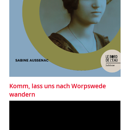
Komm, lass uns nach Worpswede
wandern