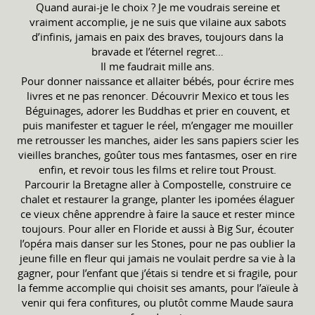
Quand aurai-je le choix ? Je me voudrais sereine et
vraiment accomplie, je ne suis que vilaine aux sabots
d’infinis, jamais en paix des braves, toujours dans la
bravade et l’éternel regret…
Il me faudrait mille ans.
Pour donner naissance et allaiter bébés, pour écrire mes
livres et ne pas renoncer. Découvrir Mexico et tous les
Béguinages, adorer les Buddhas et prier en couvent, et
puis manifester et taguer le réel, m’engager me mouiller
me retrousser les manches, aider les sans papiers scier les
vieilles branches, goûter tous mes fantasmes, oser en rire
enfin, et revoir tous les films et relire tout Proust.
Parcourir la Bretagne aller à Compostelle, construire ce
chalet et restaurer la grange, planter les ipomées élaguer
ce vieux chêne apprendre à faire la sauce et rester mince
toujours. Pour aller en Floride et aussi à Big Sur, écouter
l’opéra mais danser sur les Stones, pour ne pas oublier la
jeune fille en fleur qui jamais ne voulait perdre sa vie à la
gagner, pour l’enfant que j’étais si tendre et si fragile, pour
la femme accomplie qui choisit ses amants, pour l’aïeule à
venir qui fera confitures, ou plutôt comme Maude saura