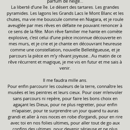
parfum de neige…
La liberté d’une île. Le désert des tartares. Les grandes
pyramides. Les lagons les Grands Lacs le Mont Blanc et les
chutes, ma vie me bouscule comme en Niagara, et je roule
aveuglée par mes rêves en défaite ne pouvant renoncer à
ce sens de la fête. Mon rêve familier me hante en comète
explosive, c’est celui d’une pièce inconnue découverte en
mes murs, et je crie et je chante en découvrant heureuse
comme une constellation, nouvelle Belletégueuse, et je
parcours la pièce en m’y rêvant joyeuse…Au matin de ce
rêve récurrent et magique, je me vis en futur et me sais à
venir.
Il me faudra mille ans.
Pour enfin parcourir les couleurs de la terre, connaître les
musées et les peintres et leurs cieux. Pour oser m’envoler
sans parcours ni repère, pour faire les bons choix en
agaçant les Dieux, pour ne plus regretter, pour enfin
m’apaiser, pour te surprendre un jour quand tu auras
grandi et aller à nos noces en robe d’organdi, pour en rire
avec toi en nos folies ultimes, pour aller tout de go aux
confins des ultimes, pour devenir sérieuse et ne plus