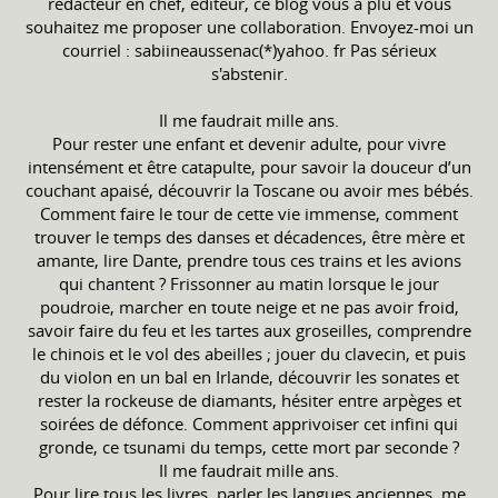
rédacteur en chef, éditeur, ce blog vous a plu et vous
souhaitez me proposer une collaboration. Envoyez-moi un
courriel : sabiineaussenac(*)yahoo. fr Pas sérieux
s'abstenir.
Il me faudrait mille ans.
Pour rester une enfant et devenir adulte, pour vivre
intensément et être catapulte, pour savoir la douceur d’un
couchant apaisé, découvrir la Toscane ou avoir mes bébés.
Comment faire le tour de cette vie immense, comment
trouver le temps des danses et décadences, être mère et
amante, lire Dante, prendre tous ces trains et les avions
qui chantent ? Frissonner au matin lorsque le jour
poudroie, marcher en toute neige et ne pas avoir froid,
savoir faire du feu et les tartes aux groseilles, comprendre
le chinois et le vol des abeilles ; jouer du clavecin, et puis
du violon en un bal en Irlande, découvrir les sonates et
rester la rockeuse de diamants, hésiter entre arpèges et
soirées de défonce. Comment apprivoiser cet infini qui
gronde, ce tsunami du temps, cette mort par seconde ?
Il me faudrait mille ans.
Pour lire tous les livres, parler les langues anciennes, me