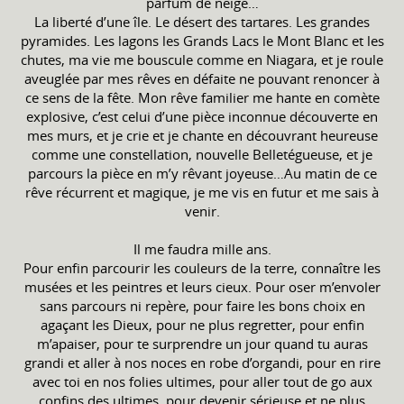
parfum de neige…
La liberté d’une île. Le désert des tartares. Les grandes
pyramides. Les lagons les Grands Lacs le Mont Blanc et les
chutes, ma vie me bouscule comme en Niagara, et je roule
aveuglée par mes rêves en défaite ne pouvant renoncer à
ce sens de la fête. Mon rêve familier me hante en comète
explosive, c’est celui d’une pièce inconnue découverte en
mes murs, et je crie et je chante en découvrant heureuse
comme une constellation, nouvelle Belletégueuse, et je
parcours la pièce en m’y rêvant joyeuse…Au matin de ce
rêve récurrent et magique, je me vis en futur et me sais à
venir.
Il me faudra mille ans.
Pour enfin parcourir les couleurs de la terre, connaître les
musées et les peintres et leurs cieux. Pour oser m’envoler
sans parcours ni repère, pour faire les bons choix en
agaçant les Dieux, pour ne plus regretter, pour enfin
m’apaiser, pour te surprendre un jour quand tu auras
grandi et aller à nos noces en robe d’organdi, pour en rire
avec toi en nos folies ultimes, pour aller tout de go aux
confins des ultimes, pour devenir sérieuse et ne plus