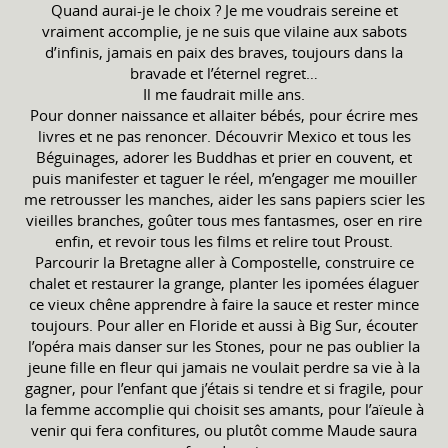
Quand aurai-je le choix ? Je me voudrais sereine et
vraiment accomplie, je ne suis que vilaine aux sabots
d’infinis, jamais en paix des braves, toujours dans la
bravade et l’éternel regret…
Il me faudrait mille ans.
Pour donner naissance et allaiter bébés, pour écrire mes
livres et ne pas renoncer. Découvrir Mexico et tous les
Béguinages, adorer les Buddhas et prier en couvent, et
puis manifester et taguer le réel, m’engager me mouiller
me retrousser les manches, aider les sans papiers scier les
vieilles branches, goûter tous mes fantasmes, oser en rire
enfin, et revoir tous les films et relire tout Proust.
Parcourir la Bretagne aller à Compostelle, construire ce
chalet et restaurer la grange, planter les ipomées élaguer
ce vieux chêne apprendre à faire la sauce et rester mince
toujours. Pour aller en Floride et aussi à Big Sur, écouter
l’opéra mais danser sur les Stones, pour ne pas oublier la
jeune fille en fleur qui jamais ne voulait perdre sa vie à la
gagner, pour l’enfant que j’étais si tendre et si fragile, pour
la femme accomplie qui choisit ses amants, pour l’aïeule à
venir qui fera confitures, ou plutôt comme Maude saura