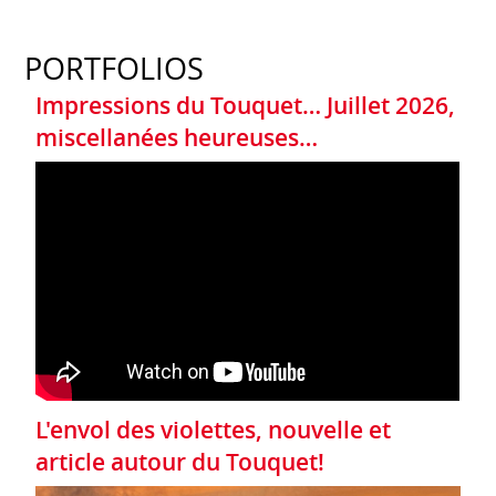
PORTFOLIOS
Impressions du Touquet… Juillet 2026,
miscellanées heureuses…
L'envol des violettes, nouvelle et
article autour du Touquet!