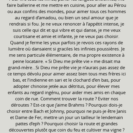
faire ballerine et me mettre en cuisine, pour aller au Pérou
ou aux confins des mondes, pour aimer tous ces hommes
au regard d’amadou, ou bien un seul amour que je
rendrais si fou. Je ne veux renoncer à l’appétit intense, je
suis celle qui dit et qui vibre et qui danse, je me veux
courtisane et amie et infante, je ne veux pas choisir.
Quand je ferme les yeux parfois je revois ces rayons de
lumière où dansaient si graciles les infinies poussières. Je
me sens particule élémentaire, de ma propre existence à
peine locataire. « Si Dieu me prête vie » me disait ma
grand-mère…Si Dieu me prête vie je n’aurais pas assez de
ce temps dévolu pour aimer assez bien tous mes frères ici
bas, et l’indienne en sari et le clochard d’en bas, pour
adopter chinoise jetée aux détritus, pour élever mes
enfants au regard ingénu, pour aider mes amis en chaque
coin de rue. Comment trouver la route ? Eviter nos
déroutes ? Est-ce que j’aime Brahms ? Pourquoi dois-je
choisir entre Bach et Johnny, pourquoi ne puis-je être Janis
et Dame de Fer, mettre un jour un tailleur le lendemain
pattes d’eph ? Pourquoi choisir la route et grandes
découvertes plutôt que coin du feu et cultiver ma vigne ?