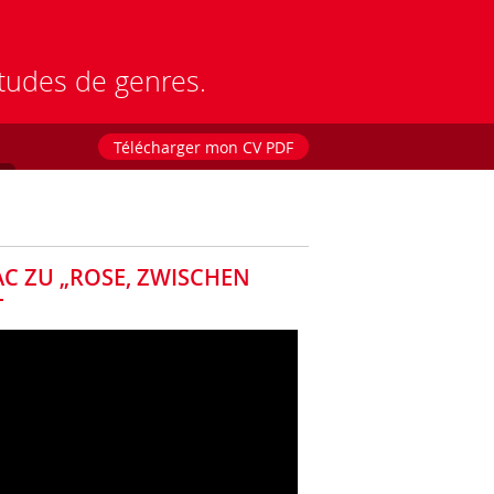
études de genres.
Télécharger mon CV PDF
AC ZU „ROSE, ZWISCHEN
T