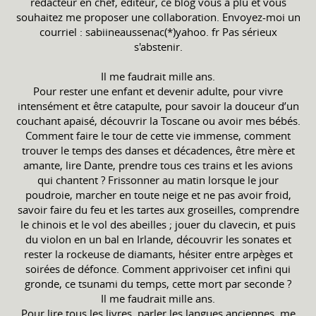
rédacteur en chef, éditeur, ce blog vous a plu et vous
souhaitez me proposer une collaboration. Envoyez-moi un
courriel : sabiineaussenac(*)yahoo. fr Pas sérieux
s'abstenir.
Il me faudrait mille ans.
Pour rester une enfant et devenir adulte, pour vivre
intensément et être catapulte, pour savoir la douceur d’un
couchant apaisé, découvrir la Toscane ou avoir mes bébés.
Comment faire le tour de cette vie immense, comment
trouver le temps des danses et décadences, être mère et
amante, lire Dante, prendre tous ces trains et les avions
qui chantent ? Frissonner au matin lorsque le jour
poudroie, marcher en toute neige et ne pas avoir froid,
savoir faire du feu et les tartes aux groseilles, comprendre
le chinois et le vol des abeilles ; jouer du clavecin, et puis
du violon en un bal en Irlande, découvrir les sonates et
rester la rockeuse de diamants, hésiter entre arpèges et
soirées de défonce. Comment apprivoiser cet infini qui
gronde, ce tsunami du temps, cette mort par seconde ?
Il me faudrait mille ans.
Pour lire tous les livres, parler les langues anciennes, me