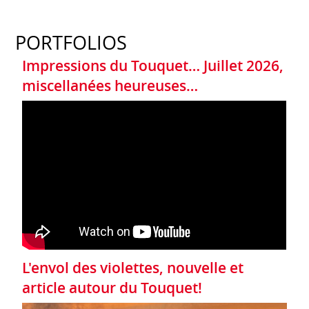
PORTFOLIOS
Impressions du Touquet… Juillet 2026,
miscellanées heureuses…
L'envol des violettes, nouvelle et
article autour du Touquet!