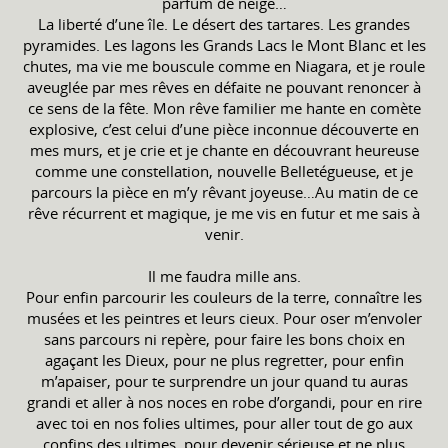
parfum de neige…
La liberté d’une île. Le désert des tartares. Les grandes
pyramides. Les lagons les Grands Lacs le Mont Blanc et les
chutes, ma vie me bouscule comme en Niagara, et je roule
aveuglée par mes rêves en défaite ne pouvant renoncer à
ce sens de la fête. Mon rêve familier me hante en comète
explosive, c’est celui d’une pièce inconnue découverte en
mes murs, et je crie et je chante en découvrant heureuse
comme une constellation, nouvelle Belletégueuse, et je
parcours la pièce en m’y rêvant joyeuse…Au matin de ce
rêve récurrent et magique, je me vis en futur et me sais à
venir.
Il me faudra mille ans.
Pour enfin parcourir les couleurs de la terre, connaître les
musées et les peintres et leurs cieux. Pour oser m’envoler
sans parcours ni repère, pour faire les bons choix en
agaçant les Dieux, pour ne plus regretter, pour enfin
m’apaiser, pour te surprendre un jour quand tu auras
grandi et aller à nos noces en robe d’organdi, pour en rire
avec toi en nos folies ultimes, pour aller tout de go aux
confins des ultimes, pour devenir sérieuse et ne plus