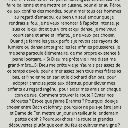
faire ballerine et me mettre en cuisine, pour aller au Pérou
ou aux confins des mondes, pour aimer tous ces hommes
au regard d’amadou, ou bien un seul amour que je
rendrais si fou. Je ne veux renoncer à l’appétit intense, je
suis celle qui dit et qui vibre et qui danse, je me veux
courtisane et amie et infante, je ne veux pas choisir.
Quand je ferme les yeux parfois je revois ces rayons de
lumière où dansaient si graciles les infinies poussières. Je
me sens particule élémentaire, de ma propre existence à
peine locataire. « Si Dieu me prête vie » me disait ma
grand-mère…Si Dieu me prête vie je n’aurais pas assez de
ce temps dévolu pour aimer assez bien tous mes frères ici
bas, et l’indienne en sari et le clochard d’en bas, pour
adopter chinoise jetée aux détritus, pour élever mes
enfants au regard ingénu, pour aider mes amis en chaque
coin de rue. Comment trouver la route ? Eviter nos
déroutes ? Est-ce que j’aime Brahms ? Pourquoi dois-je
choisir entre Bach et Johnny, pourquoi ne puis-je être Janis
et Dame de Fer, mettre un jour un tailleur le lendemain
pattes d’eph ? Pourquoi choisir la route et grandes
découvertes plutôt que coin du feu et cultiver ma vigne ?