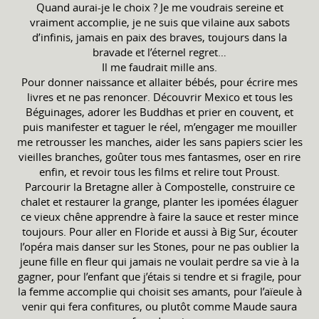
Quand aurai-je le choix ? Je me voudrais sereine et
vraiment accomplie, je ne suis que vilaine aux sabots
d’infinis, jamais en paix des braves, toujours dans la
bravade et l’éternel regret…
Il me faudrait mille ans.
Pour donner naissance et allaiter bébés, pour écrire mes
livres et ne pas renoncer. Découvrir Mexico et tous les
Béguinages, adorer les Buddhas et prier en couvent, et
puis manifester et taguer le réel, m’engager me mouiller
me retrousser les manches, aider les sans papiers scier les
vieilles branches, goûter tous mes fantasmes, oser en rire
enfin, et revoir tous les films et relire tout Proust.
Parcourir la Bretagne aller à Compostelle, construire ce
chalet et restaurer la grange, planter les ipomées élaguer
ce vieux chêne apprendre à faire la sauce et rester mince
toujours. Pour aller en Floride et aussi à Big Sur, écouter
l’opéra mais danser sur les Stones, pour ne pas oublier la
jeune fille en fleur qui jamais ne voulait perdre sa vie à la
gagner, pour l’enfant que j’étais si tendre et si fragile, pour
la femme accomplie qui choisit ses amants, pour l’aïeule à
venir qui fera confitures, ou plutôt comme Maude saura