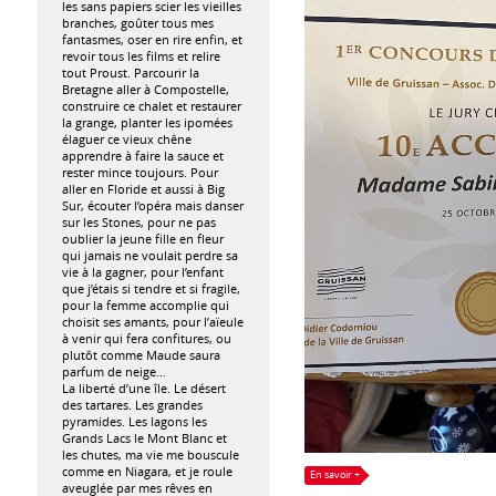
les sans papiers scier les vieilles
branches, goûter tous mes
fantasmes, oser en rire enfin, et
revoir tous les films et relire
tout Proust. Parcourir la
Bretagne aller à Compostelle,
construire ce chalet et restaurer
la grange, planter les ipomées
élaguer ce vieux chêne
apprendre à faire la sauce et
rester mince toujours. Pour
aller en Floride et aussi à Big
Sur, écouter l’opéra mais danser
sur les Stones, pour ne pas
oublier la jeune fille en fleur
qui jamais ne voulait perdre sa
vie à la gagner, pour l’enfant
que j’étais si tendre et si fragile,
pour la femme accomplie qui
choisit ses amants, pour l’aïeule
à venir qui fera confitures, ou
plutôt comme Maude saura
parfum de neige…
La liberté d’une île. Le désert
des tartares. Les grandes
pyramides. Les lagons les
Grands Lacs le Mont Blanc et
les chutes, ma vie me bouscule
comme en Niagara, et je roule
En savoir +
aveuglée par mes rêves en