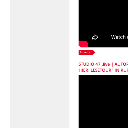
En savoir +
STUDIO 47 .live | AU
HIER: LESETOUR" IN R