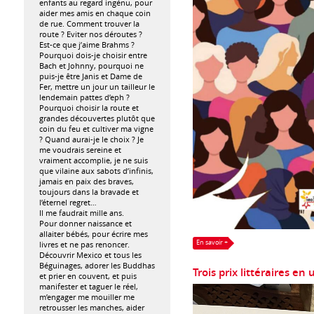
enfants au regard ingénu, pour
aider mes amis en chaque coin
de rue. Comment trouver la
route ? Eviter nos déroutes ?
Est-ce que j’aime Brahms ?
Pourquoi dois-je choisir entre
Bach et Johnny, pourquoi ne
puis-je être Janis et Dame de
Fer, mettre un jour un tailleur le
lendemain pattes d’eph ?
Pourquoi choisir la route et
grandes découvertes plutôt que
coin du feu et cultiver ma vigne
? Quand aurai-je le choix ? Je
me voudrais sereine et
vraiment accomplie, je ne suis
que vilaine aux sabots d’infinis,
jamais en paix des braves,
toujours dans la bravade et
l’éternel regret…
Il me faudrait mille ans.
Pour donner naissance et
allaiter bébés, pour écrire mes
En savoir +
livres et ne pas renoncer.
Découvrir Mexico et tous les
Béguinages, adorer les Buddhas
Trois prix littéraires en 
et prier en couvent, et puis
manifester et taguer le réel,
m’engager me mouiller me
retrousser les manches, aider