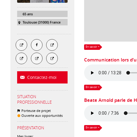
65 ans
Toulouse (31000) France
En savoir +
Communication lors d’un
Contactez-moi
En savoir +
SITUATION
Beate Arnold parle de H
PROFESSIONNELLE
Porteuse de projet
Ouverte aux opportunités
PRÉSENTATION
En savoir +
Mes livres: