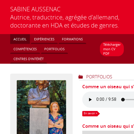
SABINE
AUSSENAC
Autrice, traductrice, agrégée d'allemand,
doctorante en HDA et études de genres.
ACCUEIL
EXPÉRIENCES
FORMATIONS
Télécharger
COMPÉTENCES
PORTFOLIOS
mon CV
PDF
CENTRES D'INTÉRÊT
PORTFOLIOS
Comme un oiseau qui s'
En savoir +
Comme un oiseau qui s'e