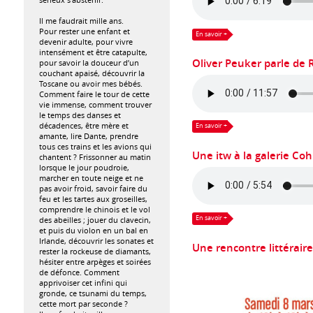
Il me faudrait mille ans.
Pour rester une enfant et
En savoir +
devenir adulte, pour vivre
intensément et être catapulte,
Oliver Peuker parle de 
pour savoir la douceur d’un
couchant apaisé, découvrir la
Toscane ou avoir mes bébés.
Comment faire le tour de cette
vie immense, comment trouver
le temps des danses et
décadences, être mère et
En savoir +
amante, lire Dante, prendre
tous ces trains et les avions qui
Une itw à la galerie C
chantent ? Frissonner au matin
lorsque le jour poudroie,
marcher en toute neige et ne
pas avoir froid, savoir faire du
feu et les tartes aux groseilles,
comprendre le chinois et le vol
En savoir +
des abeilles ; jouer du clavecin,
et puis du violon en un bal en
Irlande, découvrir les sonates et
Une rencontre littérair
rester la rockeuse de diamants,
hésiter entre arpèges et soirées
de défonce. Comment
apprivoiser cet infini qui
gronde, ce tsunami du temps,
cette mort par seconde ?