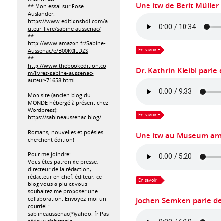
Une itw de Berit Müller
** Mon essai sur Rose
Ausländer:
https://www.editionsbdl.com/a
uteur_livre/sabine-aussenac/
**
http://www.amazon.fr/Sabine-
Aussenac/e/B00K0ILDZS
En savoir +
**
http://www.thebookedition.co
Dr. Kathrin Kleibl parle
m/livres-sabine-aussenac-
auteur-71658.html
Mon site (ancien blog du
MONDE hébergé à présent chez
Wordpress):
En savoir +
https://sabineaussenac.blog/
Romans, nouvelles et poésies
Une itw au Museum am
cherchent édition!
Pour me joindre:
Vous êtes patron de presse,
directeur de la rédaction,
rédacteur en chef, éditeur, ce
En savoir +
blog vous a plu et vous
souhaitez me proposer une
collaboration. Envoyez-moi un
Jochen Semken parle de
courriel :
sabiineaussenac(*)yahoo. fr Pas
sérieux s'abstenir.