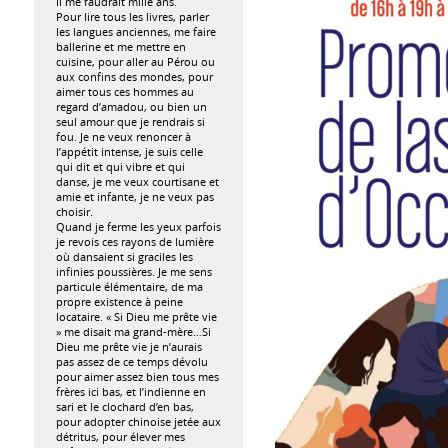
Il me faudrait mille ans.
Pour lire tous les livres, parler
les langues anciennes, me faire
ballerine et me mettre en
cuisine, pour aller au Pérou ou
aux confins des mondes, pour
aimer tous ces hommes au
regard d’amadou, ou bien un
seul amour que je rendrais si
fou. Je ne veux renoncer à
l’appétit intense, je suis celle
qui dit et qui vibre et qui
danse, je me veux courtisane et
amie et infante, je ne veux pas
choisir.
Quand je ferme les yeux parfois
je revois ces rayons de lumière
où dansaient si graciles les
infinies poussières. Je me sens
particule élémentaire, de ma
propre existence à peine
locataire. « Si Dieu me prête vie
» me disait ma grand-mère…Si
Dieu me prête vie je n’aurais
pas assez de ce temps dévolu
pour aimer assez bien tous mes
frères ici bas, et l’indienne en
sari et le clochard d’en bas,
pour adopter chinoise jetée aux
détritus, pour élever mes