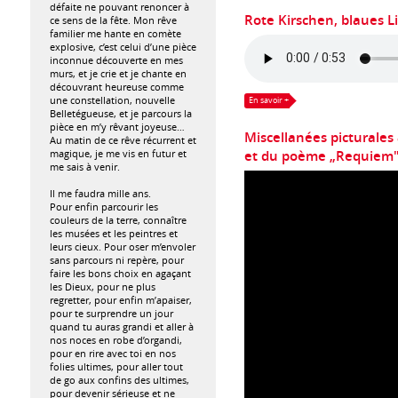
défaite ne pouvant renoncer à
Rote Kirschen, blaues 
ce sens de la fête. Mon rêve
familier me hante en comète
explosive, c’est celui d’une pièce
inconnue découverte en mes
murs, et je crie et je chante en
découvrant heureuse comme
une constellation, nouvelle
En savoir +
Belletégueuse, et je parcours la
pièce en m’y rêvant joyeuse…
Miscellanées picturales
Au matin de ce rêve récurrent et
magique, je me vis en futur et
et du poème „Requiem
me sais à venir.
Il me faudra mille ans.
Pour enfin parcourir les
couleurs de la terre, connaître
les musées et les peintres et
leurs cieux. Pour oser m’envoler
sans parcours ni repère, pour
faire les bons choix en agaçant
les Dieux, pour ne plus
regretter, pour enfin m’apaiser,
pour te surprendre un jour
quand tu auras grandi et aller à
nos noces en robe d’organdi,
pour en rire avec toi en nos
folies ultimes, pour aller tout
de go aux confins des ultimes,
pour devenir sérieuse et ne